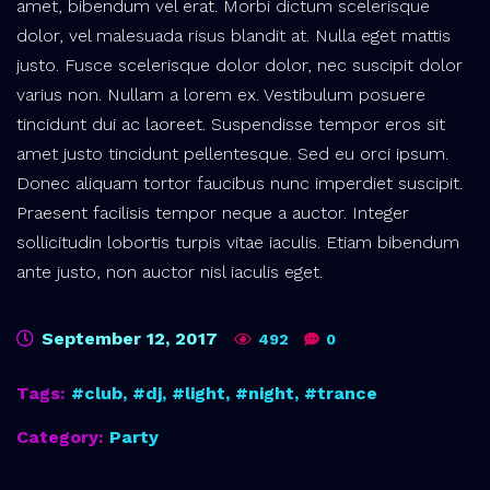
amet, bibendum vel erat. Morbi dictum scelerisque
dolor, vel malesuada risus blandit at. Nulla eget mattis
justo. Fusce scelerisque dolor dolor, nec suscipit dolor
varius non. Nullam a lorem ex. Vestibulum posuere
tincidunt dui ac laoreet. Suspendisse tempor eros sit
amet justo tincidunt pellentesque. Sed eu orci ipsum.
Donec aliquam tortor faucibus nunc imperdiet suscipit.
Praesent facilisis tempor neque a auctor. Integer
sollicitudin lobortis turpis vitae iaculis. Etiam bibendum
ante justo, non auctor nisl iaculis eget.
September 12, 2017
492
0
Tags:
club
,
dj
,
light
,
night
,
trance
Category:
Party