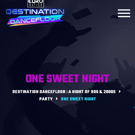
Toggl
navig
ONE SWEET NIGHT
DESTINATION DANCEFLOOR : A NIGHT OF 90S & 2000S
PARTY
ONE SWEET NIGHT